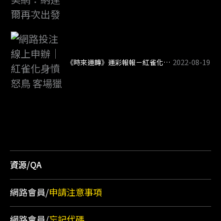
2022-08-19
《時來運轉》運彩報報－紅雀化身憤怒鳥 客場獵捕響尾蛇
資源/QA
網路會員/
申請注意事項
網路會員/
忘記代碼