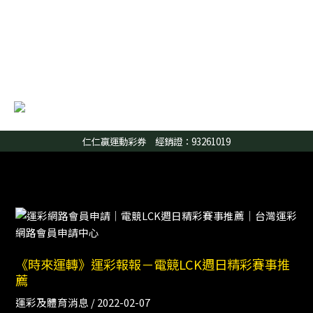
跳
至
主
要
內
容
仁仁贏運動彩券 經銷證：93261019
《時
來
運
《時來運轉》運彩報報－電競LCK週日精彩賽事推
轉》
薦
運
彩
運彩及體育消息
/
2022-02-07