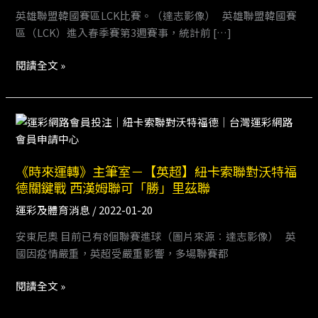
報
英雄聯盟韓國賽區LCK比賽。（達志影像） 英雄聯盟韓國賽
報
區（LCK）進入春季賽第3週賽事，統計前 […]
－
電
閱讀全文 »
競
LCK
週
《時
日
來
精
運
彩
《時來運轉》主筆室－【英超】紐卡索聯對沃特福
轉》
賽
德關鍵戰 西漢姆聯可「勝」里茲聯
主
事
筆
推
運彩及體育消息
/
2022-01-20
室
薦
安東尼奧 目前已有8個聯賽進球（圖片來源︰達志影像） 英
－
國因疫情嚴重，英超受嚴重影響，多場聯賽都
【英
超】
閱讀全文 »
紐
卡