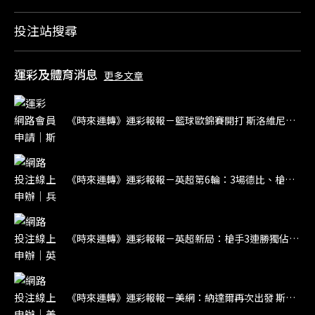
投注站搜尋
運彩及體育消息
更多文章
《時來運轉》運彩報報－籃球歐錦賽開打 斯洛維尼亞大戰立陶宛
《時來運轉》運彩報報－英超第6輪：3場德比、槍魔大戰
《時來運轉》運彩報報－英超新局：槍手3連勝獨佔榜首 紅軍未開胡倒數第5
《時來運轉》運彩報報－美網：納達爾再次出發 斯威雅蒂力求回穩