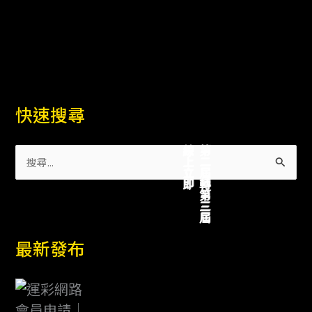
索
聯
對
沃
特
福
德
快速搜尋
關
鍵
線上立即
第二屆轉第三屆
戰
搜
西
尋
漢
關
姆
鍵
聯
可
最新發布
字
「勝」
:
里
茲
聯