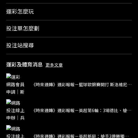
運彩怎麼玩
投注單怎麼劃
投注站搜尋
運彩及體育消息
更多文章
《時來運轉》運彩報報－籃球歐錦賽開打 斯洛維尼亞大戰立陶宛
《時來運轉》運彩報報－英超第6輪：3場德比、槍魔大戰
《時來運轉》運彩報報－英超新局：槍手3連勝獨佔榜首 紅軍未開胡倒數第5