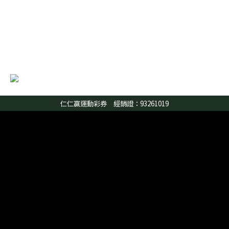
跳
至
主
要
內
容
仁仁贏運動彩券 經銷證：93261019