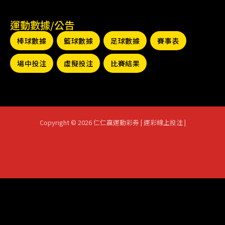
運動數據/公告
棒球數據
籃球數據
足球數據
賽事表
場中投注
虛擬投注
比賽結果
Copyright © 2026 仁仁贏運動彩券 | 運彩線上投注 |