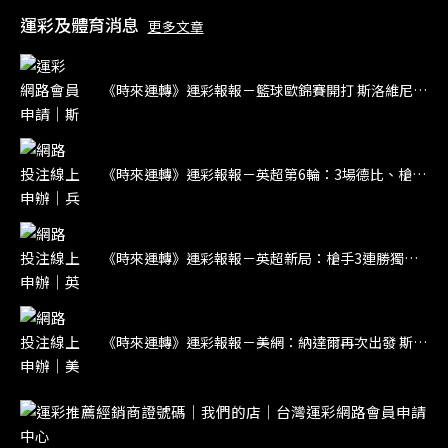
運彩及體育消息
更多文章
《時來運轉》運彩報報－籃球歐錦賽開打 斯洛維尼亞大戰立陶宛
《時來運轉》運彩報報－英超第6輪：3場德比、槍魔大戰
《時來運轉》運彩報報－英超新局：槍手3連勝獨佔榜首 紅軍未開胡倒數第5
《時來運轉》運彩報報－美網：納達爾再次出發 斯威雅蒂力求回穩