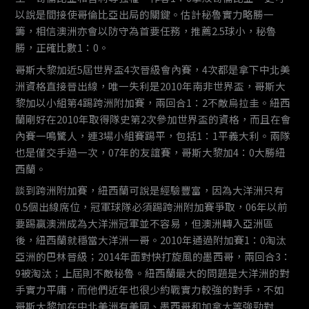
以說是間接使哥倫比亞出局的關鍵。估計秘魯實力略勝一
籌，相信澳洲亦會以防守為首要任務，推薦2.5球小，秘魯
勝，正確比數1：0。
哥斯大黎加近5屆世界盃4次晉級會內賽，4次都是拿下中北美
洲資格直接晉出線，唯一失利是2010年南非世界盃，哥斯大
黎加以小組第4踢跨洲附加賽，兩回合1：2不敵烏拉圭。紐西
蘭剛好在2010年取得隊史第2次參加世界盃的資格，而且在會
內賽一鳴驚人，連3場小組賽踢平，包括1：1平義大利。兩隊
也是僅交手過一次，07年的友誼賽，哥斯大黎加4：0大勝紐
西蘭。
談到跨洲附加賽，紐西蘭可說是經驗豐富，因為大洋洲只有
0.5個出線席位，冠軍球隊必須踢跨洲附加賽爭取，06年以前
要踢贏澳洲成為大洋洲冠軍並不容易，但澳洲轉入亞洲區
後，紐西蘭就穩當大洋洲一哥。2010年通過附加賽1：0淘汰
亞洲的巴林晉級；2014年面對快打旋風的墨西哥，兩回合3：
9被淘汰；上屆則不敵秘魯。紐西蘭最大的問題是大洋洲的對
手實力平庸，而他們近年也很少約戰實力較強的對手，不如
哥斯大黎加在中北美洲有美國、墨西哥和加拿大等強勁對