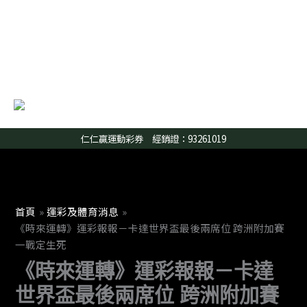
跳
至
主
要
內
容
仁仁贏運動彩券 經銷證：93261019
首頁
運彩及體育消息
《時來運轉》運彩報報－卡達世界盃最後兩席位 跨洲附加賽
一戰定生死
《時來運轉》運彩報報－卡達
世界盃最後兩席位 跨洲附加賽