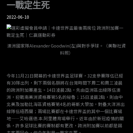
一戰定生死
2022-06-10
澳洲國家隊Alexander Goodwin(左)與對手爭球。（美聯社資
料照）
今年11月21日開幕的卡達世界盃足球賽，32支參賽隊伍已經
有30隊出列，剩下兩個名額將在台灣時間下周二和周三凌晨
的跨洲附加賽產生。14日凌晨2點，先由亞洲區出線隊伍澳
洲，迎戰南美洲資格賽第5名的秘魯；15日凌晨2點，則由中
北美及加勒比海區資格賽第4名的哥斯大黎加，對壘大洋洲出
線隊伍紐西蘭；兩場比賽都在卡達世界盃的其中一個比賽場
地——艾哈邁德.本.阿里體育場舉行。近年由於新冠疫情的關
係，許多足球比賽的賽制都有更改，跨洲附加賽以前都是踢
主客兩回合，但今年則是一戰定生死。