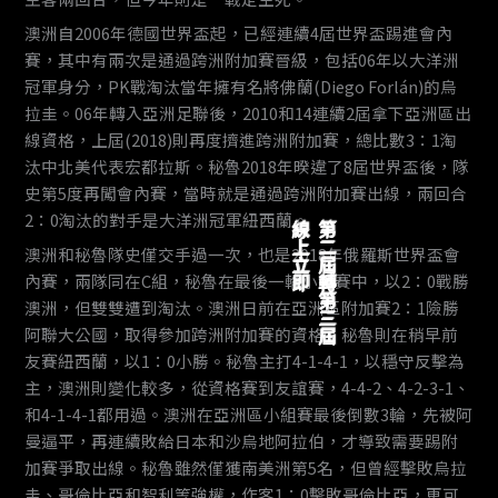
澳洲自2006年德國世界盃起，已經連續4屆世界盃踢進會內
賽，其中有兩次是通過跨洲附加賽晉級，包括06年以大洋洲
冠軍身分，PK戰淘汰當年擁有名將佛蘭(Diego Forlán)的烏
拉圭。06年轉入亞洲足聯後，2010和14連續2屆拿下亞洲區出
線資格，上屆(2018)則再度擠進跨洲附加賽，總比數3：1淘
汰中北美代表宏都拉斯。秘魯2018年暌違了8屆世界盃後，隊
史第5度再闖會內賽，當時就是通過跨洲附加賽出線，兩回合
2：0淘汰的對手是大洋洲冠軍紐西蘭。
線上立即
第二屆轉第三屆
澳洲和秘魯隊史僅交手過一次，也是2018年俄羅斯世界盃會
內賽，兩隊同在C組，秘魯在最後一輪小組賽中，以2：0戰勝
澳洲，但雙雙遭到淘汰。澳洲日前在亞洲區附加賽2：1險勝
阿聯大公國，取得參加跨洲附加賽的資格；秘魯則在稍早前
友賽紐西蘭，以1：0小勝。秘魯主打4-1-4-1，以穩守反擊為
主，澳洲則變化較多，從資格賽到友誼賽，4-4-2、4-2-3-1、
和4-1-4-1都用過。澳洲在亞洲區小組賽最後倒數3輪，先被阿
曼逼平，再連續敗給日本和沙烏地阿拉伯，才導致需要踢附
加賽爭取出線。秘魯雖然僅獲南美洲第5名，但曾經擊敗烏拉
圭、哥倫比亞和智利等強權，作客1：0擊敗哥倫比亞，更可