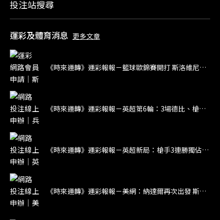
投注站搜尋
運彩及體育消息
更多文章
《時來運轉》運彩報報－籃球歐錦賽開打 斯洛維尼亞大戰立陶宛
《時來運轉》運彩報報－英超第6輪：3場德比、槍魔大戰
《時來運轉》運彩報報－英超新局：槍手3連勝獨佔榜首 紅軍未開胡倒數第5
《時來運轉》運彩報報－美網：納達爾再次出發 斯威雅蒂力求回穩