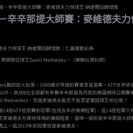
報－辛辛那提大師賽：麥維德夫力保球王 納達爾回歸惜敗
－辛辛那提大師賽：麥維德夫力
男網現任球王Daniil Medvedev。（美聯社資料照）
n Open)戰的如火如荼，1000績分等級的賽事眾星雲集，ATP世界排名
Djokovic)以外，其他8位全部都有參賽辛辛那提為月底的美國網球
l Medvedev)，究竟麥維德夫能否不負眾望鞏固球王地位呢？
座ATP巡迴賽的冠軍(包括去年的美網冠軍)，這14座冠軍只有去年的
王麥維德夫在硬地球場的專精程度，值得一提的是辛辛那提大師賽
再上一屆2019年的冠軍就是麥維德夫。