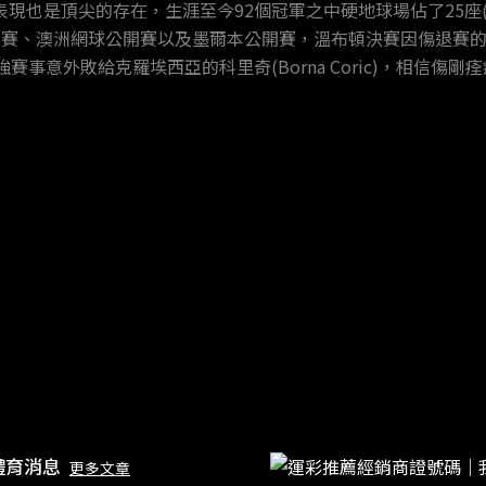
也是頂尖的存在，生涯至今92個冠軍之中硬地球場佔了25座(包
開賽、澳洲網球公開賽以及墨爾本公開賽，溫布頓決賽因傷退賽
賽事意外敗給克羅埃西亞的科里奇(Borna Coric)，相信
體育消息
更多文章