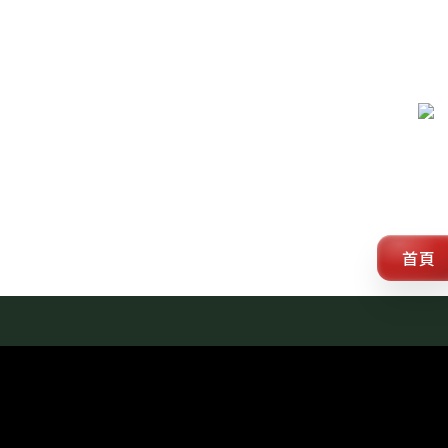
跳
至
主
要
內
容
首頁