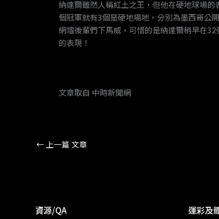
納達爾雖然人稱紅土之王，但他在硬地球場的表現
個冠軍就有3個是硬地場地，分別為墨西哥公
網壇後輩們下馬威，可惜的是納達爾稍早在32強
的表現！
文章取自 中時新聞網
←
上一篇 文章
資源/QA
運彩及