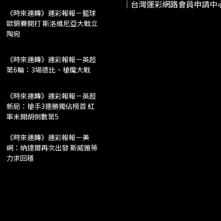
《時來運轉》運彩報報－籃球
歐錦賽開打 斯洛維尼亞大戰立
陶宛
《時來運轉》運彩報報－英超
第6輪：3場德比、槍魔大戰
《時來運轉》運彩報報－英超
新局：槍手3連勝獨佔榜首 紅
軍未開胡倒數第5
《時來運轉》運彩報報－美
網：納達爾再次出發 斯威雅蒂
力求回穩