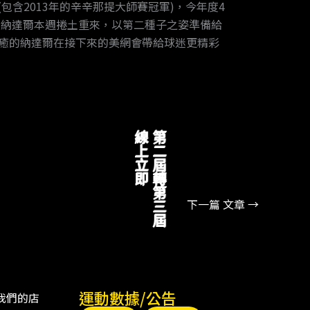
含2013年的辛辛那提大師賽冠軍)，今年度4
的納達爾本週捲土重來，以第二種子之姿準備給
傷剛痊癒的納達爾在接下來的美網會帶給球迷更精彩
線上立即
第二屆轉第三屆
下一篇 文章
→
運動數據/公告