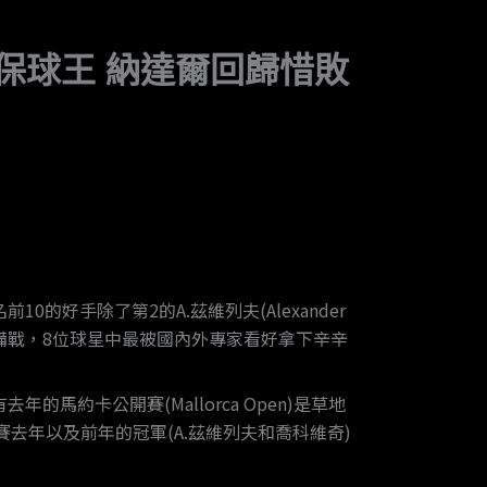
保球王 納達爾回歸惜敗
前10的好手除了第2的A.茲維列夫(Alexander
公開賽備戰，8位球星中最被國內外專家看好拿下辛辛
馬約卡公開賽(Mallorca Open)是草地
去年以及前年的冠軍(A.茲維列夫和喬科維奇)