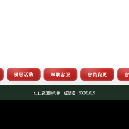
優惠活動
聯繫客服
會員變更
仁仁贏運動彩券 經銷證：93261019