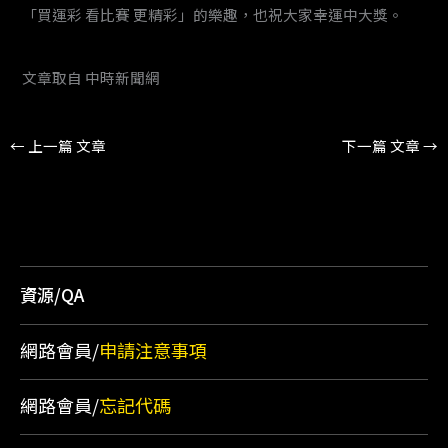
「買運彩 看比賽 更精彩」的樂趣，也祝大家幸運中大獎。
文章取自 中時新聞網
←
上一篇 文章
下一篇 文章
→
資源/QA
網路會員/
申請注意事項
網路會員/
忘記代碼