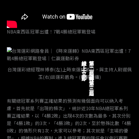
NBA東西區冠軍出爐！7戰4勝總冠軍戰登場
線上立即
第二屆轉第三屆
台灣運彩總經理林博泰(左)上時來運轉節目，與主持人尉遲佩
玉(右)談運彩眉角。(林勝發攝)
有關總冠軍系列賽正確結果的預測有幾個面向可以納入考
慮，首先就是「出現的頻次」，統計近10年NBA總冠軍系列
賽正確結果，以「4勝2敗」出現4次的次數為最多，其次分別
是「4勝1敗」的3次，「4勝3敗」的2次，至於懸殊比數「4勝
0敗」的情形只有1次，大家可以參考；其次就是「主場的優
勢」，根據NBA的賽制，進入總冠軍賽的隊伍會以例行賽戰