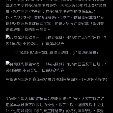
績較佳者享有多1場主場的優勢，同樣以近10年的比賽結果來
看，就有高達7次是由享有多1場主場優勢的隊伍奪冠；此
外，包括2隊例行賽的對戰紀錄、2隊主力球員總冠軍賽的參
賽經驗以及板凳球員深度等，也是大家投注總冠軍「系列賽
正確結果」時的重要參考。
近10年NBA總冠軍比賽結果統計。(台灣運彩提供)
有關總冠軍系列賽正確結果的預測有幾面向。(台灣運彩提供)
NBA現在進入1年1度最緊張刺激的總冠軍賽，大家可以好好
把握本季最後可以投注的機會，除了單場、過關及場中投注
外，也可以買張「系列賽正確結果」的特別項目玩法，享受