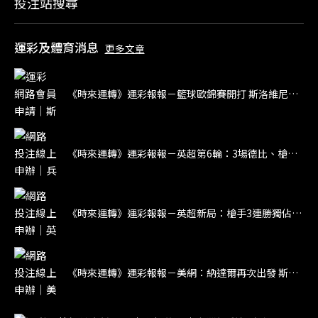
投注站搜尋
運彩及體育消息
更多文章
《時來運轉》運彩報報－籃球歐錦賽開打 斯洛維尼亞大戰立陶宛
《時來運轉》運彩報報－英超第6輪：3場德比、槍魔大戰
《時來運轉》運彩報報－英超新局：槍手3連勝獨佔榜首 紅軍未開胡倒數第5
《時來運轉》運彩報報－美網：納達爾再次出發 斯威雅蒂力求回穩